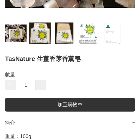
TasNature 生薑香茅香薰皂
數量
−
+
加至購物車
簡介
−
重量：100g
