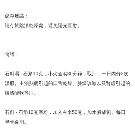
儲存建議：

請存於陰涼乾燥處，避免陽光直射。

食譜：

石斛湯 - 石斛10克，小火煮滾30分鐘，取汁，一日內分2次
溫服。主治熱病引起的口舌乾燥、肺燥咳嗽以及腎虛引起的
腰膝酸軟等症。

石斛 - 石斛10克磨粉，加入白米50克，加水煮成粥。每日
早晚食用。
