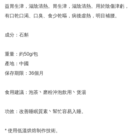
益胃生津，滋陰清熱。胃生津，滋陰清熱。用於陰傷津虧，
有口乾口渴、口臭、食少乾嘔，病後虛熱，明目補腰。

成分：石斛

重量：約50g/包

產地：中國

保存期限：36個月

食用建議：泡茶丶磨粉沖泡飲用丶煲湯

功效：改善睡眠質素丶幫忙容易入睡。

* 使用低溫烘焙制作技術。
