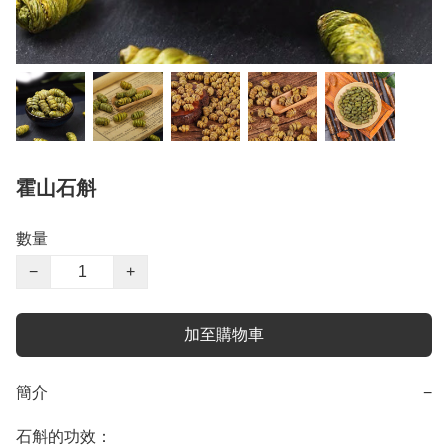
霍山石斛
數量
−
+
加至購物車
簡介
−
石斛的功效：
