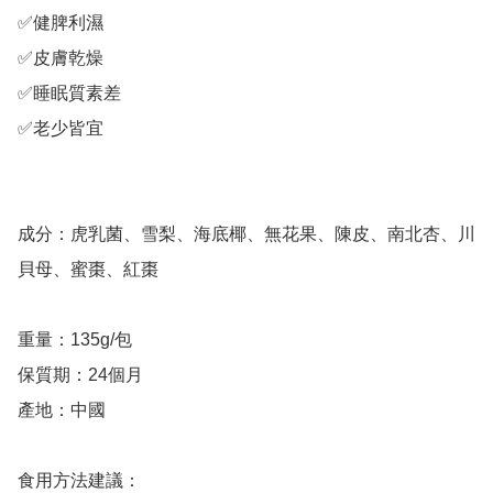
✅健脾利濕

✅皮膚乾燥

✅睡眠質素差

✅老少皆宜

成分：虎乳菌、雪梨、海底椰、無花果、陳皮、南北杏、川
貝母、蜜棗、紅棗

重量：135g/包

保質期：24個月

產地：中國

食用方法建議：
