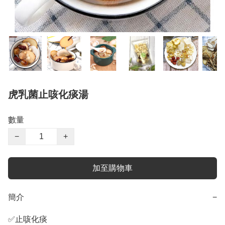
虎乳菌止咳化痰湯
數量
−
+
加至購物車
簡介
−
✅止咳化痰
