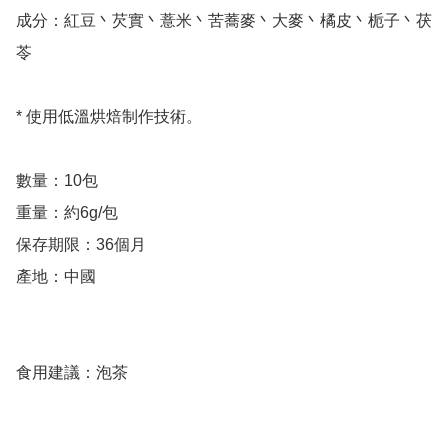
成分：紅豆丶芡實丶薏米丶苦蕎麥丶大麥丶橘皮丶栀子丶茯
苓

* 使用低溫烘焙制作技術。

數量：10包

重量：約6g/包

保存期限：36個月

產地：中國

食用建議：泡茶
