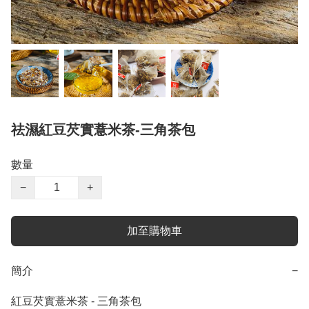
祛濕紅豆芡實薏米茶-三角茶包
數量
−
+
加至購物車
簡介
−
紅豆芡實薏米茶 - 三角茶包
