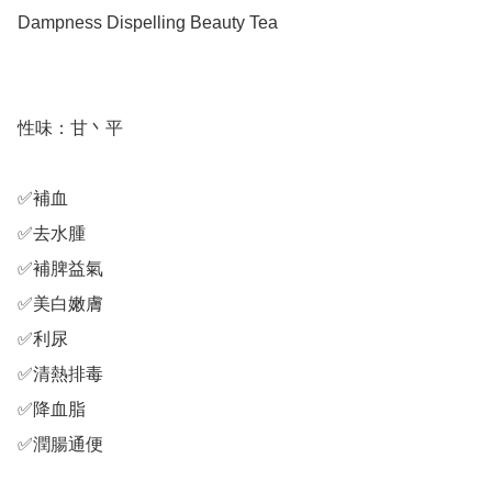
Dampness Dispelling Beauty Tea

性味：甘丶平

✅補血

✅去水腫

✅補脾益氣

✅美白嫩膚

✅利尿

✅清熱排毒

✅降血脂

✅潤腸通便
