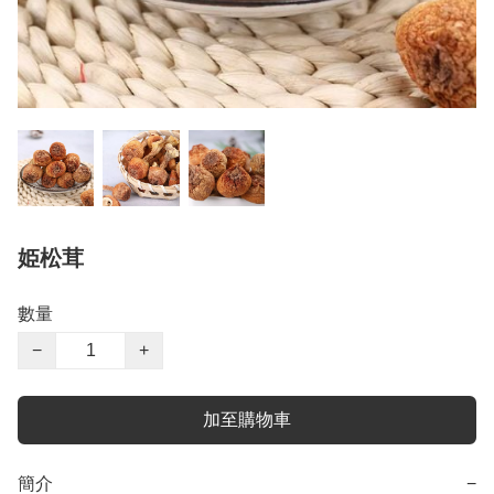
姫松茸
數量
−
+
加至購物車
簡介
−